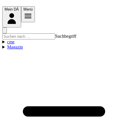
Mein DÄ
Menü
Suchbegriff
cme
Magazin