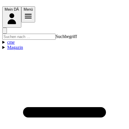
Mein DÄ
Menü
Suchbegriff
cme
Magazin