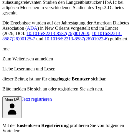
zulassungsrelevanten Studien den Langzeitblutzucker HbA
1c
bei
adipösen Menschen in verschiedenen Stadien des Typ-2-Diabetes
gesenkt.
Die Ergebnisse wurden auf der Jahrestagung der American Diabetes
Association (
ADA
) in New Orleans vorgestellt und im
Lancet
(2026; DOI:
10.1016/S2213-8587(26)00126-9
,
10.1016/S2213-
8587(26)00125-7
und
10.1016/S2213-8587(26)01022-6
) publiziert.
rme
Zum Weiterlesen anmelden
Liebe Leserinnen und Leser,
dieser Beitrag
ist nur für
eingeloggte Benutzer
sichtbar.
Bitte melden Sie sich an oder registrieren Sie sich neu.
Jetzt registrieren
Mein DÄ
Mit der
kostenlosen Registrierung
profitieren Sie von folgenden
Vorteilen: