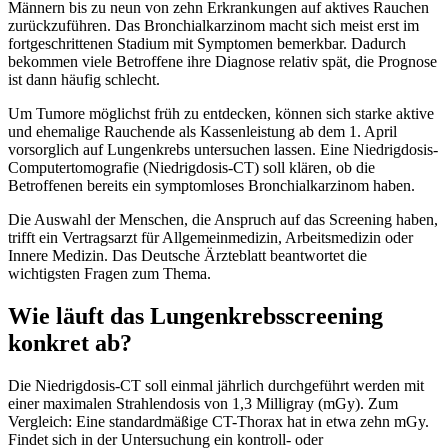
Männern bis zu neun von zehn Erkrankungen auf aktives Rauchen
zurückzuführen. Das Bronchialkarzinom macht sich meist erst im
fortgeschrittenen Stadium mit Symptomen bemerkbar. Dadurch
bekommen viele Betroffene ihre Diagnose relativ spät, die Prognose
ist dann häufig schlecht.
Um Tumore möglichst früh zu entdecken, können sich starke aktive
und ehemalige Rauchende als Kassenleistung ab dem 1. April
vorsorglich auf Lungenkrebs untersuchen lassen. Eine Niedrigdosis-
Computertomografie (Niedrigdosis-CT) soll klären, ob die
Betroffenen bereits ein symptomloses Bronchialkarzinom haben.
Die Auswahl der Menschen, die Anspruch auf das Screening haben,
trifft ein Vertragsarzt für Allgemeinmedizin, Arbeitsmedizin oder
Innere Medizin. Das
Deutsche Ärzteblatt
beantwortet die
wichtigsten Fragen zum Thema.
Wie läuft das Lungenkrebsscreening
konkret ab?
Die Niedrigdosis-CT soll einmal jährlich durchgeführt werden mit
einer ­maximalen Strahlendosis von 1,3 Milligray (mGy). Zum
Vergleich: Eine standardmäßige CT-Thorax hat in etwa zehn mGy.
Findet sich in der Untersuchung ein kontroll- oder