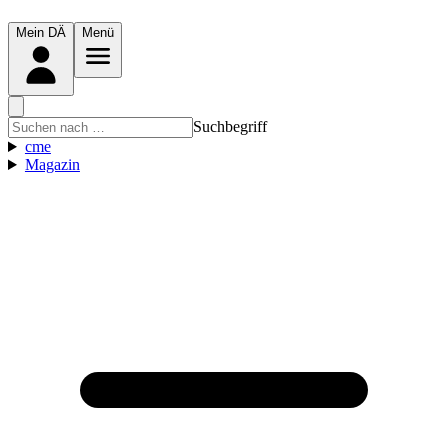
Mein DÄ
Menü
Suchbegriff
cme
Magazin