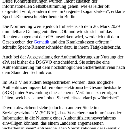
Diese Konkretisierungen würden „nicht zulasten der
informationellen Selbstbestimmung gehen, wie es leider oft
dargestellt wird, sondern diese im Gegenteil sogar stärken“, erklärte
Specht-Riemenschneider heute in Berlin.
Die Normierung werde jedoch frühestens ab dem 26. März 2029
unmittelbare Geltung entfalten. „Ob und wie sie sich auf das
Rechte­management der ePA auswirken wird, werde ich mit dem
Gesetzgeber, der
Gematik
und den Krankenkassen erörtern“,
schreibt Specht-Riemenschneider dazu in ihrem Tätigkeitsbericht.
Auch bei der Ausgestaltung der Authentifizierung zur Nutzung der
ePA sei bisher die DSGVO entscheidend. Sie schreibe eine
Authentifizierung mit dem höchstmög­lichen Sicherheitsniveau nach
dem Stand der Technik vor.
Im SGB V sei zudem festgeschrieben worden, dass mögliche
Authentifizierungsverfahren ohne elektronische Gesundheitskarte
(eGK) unter Anwendung eines sicheren Verfahrens zu erfolgen
hätten, welches „einen hohen Sicherheitsstandard gewährleis­tet“.
Davon abweichend stehe jedoch an anderer Stelle im
Sozialgesetzbuch V (SGB V), dass Versicherte nach umfassender
Information in die Nutzung eines Authentifizie­rungsverfahrens
einwilligen könnten, das einem „anderen angemessenen
Sicherheitsniveau“ entspreche. Den Spezifikationen der Gematik