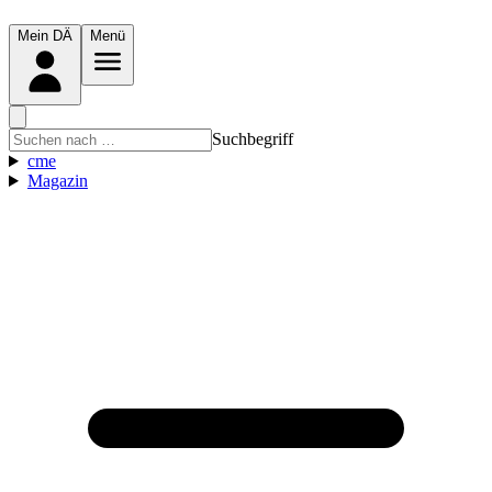
Mein DÄ
Menü
Suchbegriff
cme
Magazin