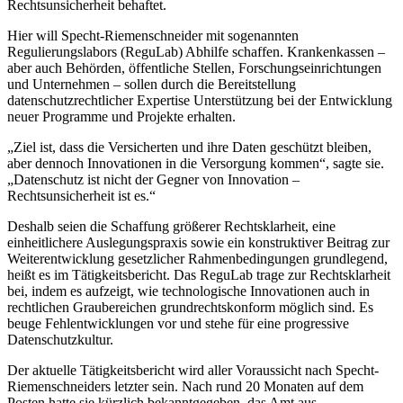
Rechtsunsicherheit behaftet.
Hier will Specht-Riemenschneider mit sogenannten
Regulierungslabors (ReguLab) Abhilfe schaffen. Krankenkassen –
aber auch Behörden, öffentliche Stellen, Forschungseinrichtungen
und Unternehmen – sollen durch die Bereitstellung
datenschutzrechtlicher Expertise Unterstützung bei der Entwicklung
neuer Programme und Projekte erhalten.
„Ziel ist, dass die Versicherten und ihre Daten geschützt bleiben,
aber dennoch Innovationen in die Versorgung kommen“, sagte sie.
„Datenschutz ist nicht der Gegner von Innovation –
Rechtsunsicherheit ist es.“
Deshalb seien die Schaffung größerer Rechtsklarheit, eine
einheitlichere Auslegungspraxis sowie ein konstruktiver Beitrag zur
Weiterentwicklung gesetzlicher Rahmenbe­dingungen grundlegend,
heißt es im Tätigkeitsbericht. Das Regu­Lab trage zur Rechtsklarheit
bei, indem es aufzeigt, wie technologische Innovationen auch in
rechtlichen Grau­bereichen grundrechtskonform möglich sind. Es
beuge Fehlentwicklungen vor und stehe für eine progressive
Datenschutzkultur.
Der aktuelle Tätigkeitsbericht wird aller Voraussicht nach Specht-
Riemenschneiders letzter sein. Nach rund 20 Monaten auf dem
Posten hatte sie kürzlich bekanntgegeben, das Amt aus