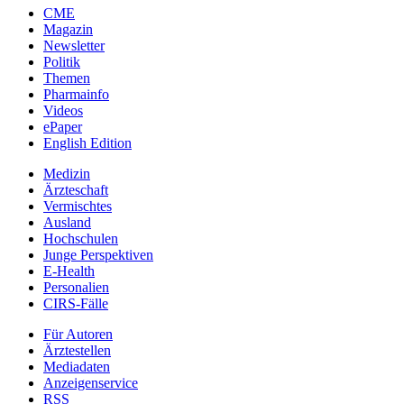
CME
Magazin
Newsletter
Politik
Themen
Pharmainfo
Videos
ePaper
English Edition
Medizin
Ärzteschaft
Vermischtes
Ausland
Hochschulen
Junge Perspektiven
E-Health
Personalien
CIRS-Fälle
Für Autoren
Ärztestellen
Mediadaten
Anzeigenservice
RSS