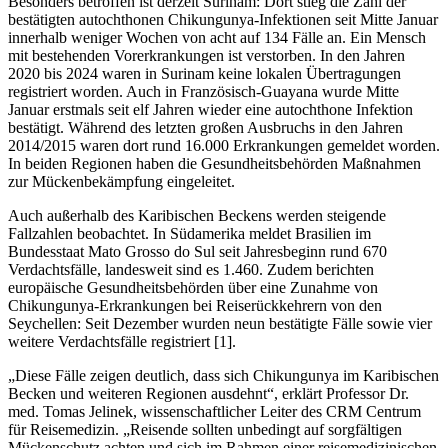
Besonders betroffen ist derzeit Surinam: Dort stieg die Zahl der
bestätigten autochthonen Chikungunya-Infektionen seit Mitte Januar
innerhalb weniger Wochen von acht auf 134 Fälle an. Ein Mensch
mit bestehenden Vorerkrankungen ist verstorben. In den Jahren
2020 bis 2024 waren in Surinam keine lokalen Übertragungen
registriert worden. Auch in Französisch-Guayana wurde Mitte
Januar erstmals seit elf Jahren wieder eine autochthone Infektion
bestätigt. Während des letzten großen Ausbruchs in den Jahren
2014/2015 waren dort rund 16.000 Erkrankungen gemeldet worden.
In beiden Regionen haben die Gesundheitsbehörden Maßnahmen
zur Mückenbekämpfung eingeleitet.
Auch außerhalb des Karibischen Beckens werden steigende
Fallzahlen beobachtet. In Südamerika meldet Brasilien im
Bundesstaat Mato Grosso do Sul seit Jahresbeginn rund 670
Verdachtsfälle, landesweit sind es 1.460. Zudem berichten
europäische Gesundheitsbehörden über eine Zunahme von
Chikungunya-Erkrankungen bei Reiserückkehrern von den
Seychellen: Seit Dezember wurden neun bestätigte Fälle sowie vier
weitere Verdachtsfälle registriert [1].
„Diese Fälle zeigen deutlich, dass sich Chikungunya im Karibischen
Becken und weiteren Regionen ausdehnt“, erklärt Professor Dr.
med. Tomas Jelinek, wissenschaftlicher Leiter des CRM Centrum
für Reisemedizin. „Reisende sollten unbedingt auf sorgfältigen
Mückenschutz achten und sich im Rahmen einer reisemedizinischen