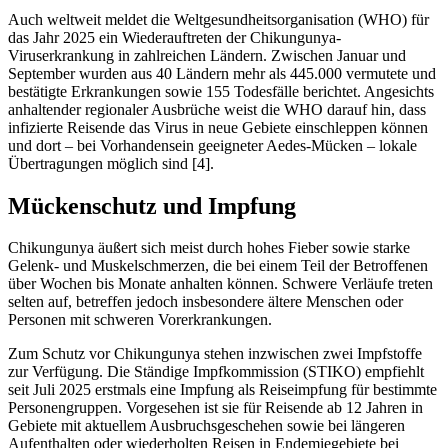
Auch weltweit meldet die Weltgesundheitsorganisation (WHO) für
das Jahr 2025 ein Wiederauftreten der Chikungunya-
Viruserkrankung in zahlreichen Ländern. Zwischen Januar und
September wurden aus 40 Ländern mehr als 445.000 vermutete und
bestätigte Erkrankungen sowie 155 Todesfälle berichtet. Angesichts
anhaltender regionaler Ausbrüche weist die WHO darauf hin, dass
infizierte Reisende das Virus in neue Gebiete einschleppen können
und dort – bei Vorhandensein geeigneter Aedes-Mücken – lokale
Übertragungen möglich sind [4].
Mückenschutz und Impfung
Chikungunya äußert sich meist durch hohes Fieber sowie starke
Gelenk- und Muskelschmerzen, die bei einem Teil der Betroffenen
über Wochen bis Monate anhalten können. Schwere Verläufe treten
selten auf, betreffen jedoch insbesondere ältere Menschen oder
Personen mit schweren Vorerkrankungen.
Zum Schutz vor Chikungunya stehen inzwischen zwei Impfstoffe
zur Verfügung. Die Ständige Impfkommission (STIKO) empfiehlt
seit Juli 2025 erstmals eine Impfung als Reiseimpfung für bestimmte
Personengruppen. Vorgesehen ist sie für Reisende ab 12 Jahren in
Gebiete mit aktuellem Ausbruchsgeschehen sowie bei längeren
Aufenthalten oder wiederholten Reisen in Endemiegebiete bei