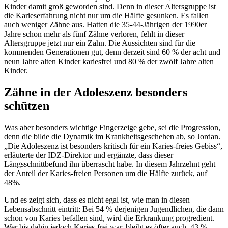
Kinder damit groß geworden sind. Denn in dieser Altersgruppe ist
die Karieserfahrung nicht nur um die Hälfte gesunken. Es fallen
auch weniger Zähne aus. Hatten die 35-44-Jährigen der 1990er
Jahre schon mehr als fünf Zähne verloren, fehlt in dieser
Altersgruppe jetzt nur ein Zahn. Die Aussichten sind für die
kommenden Generationen gut, denn derzeit sind 60 % der acht und
neun Jahre alten Kinder kariesfrei und 80 % der zwölf Jahre alten
Kinder.
Zähne in der Adoleszenz besonders
schützen
Was aber besonders wichtige Fingerzeige gebe, sei die Progression,
denn die bilde die Dynamik im Krankheitsgeschehen ab, so Jordan.
„Die Adoleszenz ist besonders kritisch für ein Karies-freies Gebiss“,
erläuterte der IDZ-Direktor und ergänzte, dass dieser
Längsschnittbefund ihn überrascht habe. In diesem Jahrzehnt geht
der Anteil der Karies-freien Personen um die Hälfte zurück, auf
48%.
Und es zeigt sich, dass es nicht egal ist, wie man in diesen
Lebensabschnitt eintritt: Bei 54 % derjenigen Jugendlichen, die dann
schon von Karies befallen sind, wird die Erkrankung progredient.
Wer bis dahin jedoch Karies-frei war, bleibt es öfter auch, 43 %