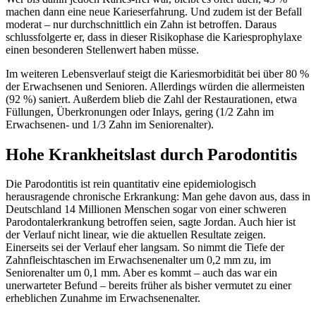
machen dann eine neue Karieserfahrung. Und zudem ist der Befall
moderat – nur durchschnittlich ein Zahn ist betroffen. Daraus
schlussfolgerte er, dass in dieser Risikophase die Kariesprophylaxe
einen besonderen Stellenwert haben müsse.
Im weiteren Lebensverlauf steigt die Kariesmorbidität bei über 80 %
der Erwachsenen und Senioren. Allerdings würden die allermeisten
(92 %) saniert. Außerdem blieb die Zahl der Restaurationen, etwa
Füllungen, Überkronungen oder Inlays, gering (1/2 Zahn im
Erwachsenen- und 1/3 Zahn im Seniorenalter).
Hohe Krankheitslast durch Parodontitis
Die Parodontitis ist rein quantitativ eine epidemiologisch
herausragende chronische Erkrankung: Man gehe davon aus, dass in
Deutschland 14 Millionen Menschen sogar von einer schweren
Parodontalerkrankung betroffen seien, sagte Jordan. Auch hier ist
der Verlauf nicht linear, wie die aktuellen Resultate zeigen.
Einerseits sei der Verlauf eher langsam. So nimmt die Tiefe der
Zahnfleischtaschen im Erwachsenenalter um 0,2 mm zu, im
Seniorenalter um 0,1 mm. Aber es kommt – auch das war ein
unerwarteter Befund – bereits früher als bisher vermutet zu einer
erheblichen Zunahme im Erwachsenenalter.