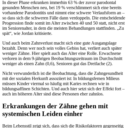
In dieser Phase erkranken immerhin 63 % der zuvor parodontal
gesunden Menschen neu, bei 19 % verschlimmert sich eine bereits
vorhandene Parodontitis und nimmt eine schwere Verlaufsform an –
so dass sich die schweren Fälle dann verdoppeln. Die entscheidende
Progression finde somit im Alter zwischen 40 und 50 statt, nicht erst
im Seniorenalter, in dem die meisten Behandlungen stattfinden. „Zu
spät“, wie Jordan kritisierte.
Und auch beim Zahnverlust macht sich eine gute Ausgangslage
bezahlt. Denn wer noch sein volles Gebiss hat, verliert auch später
weniger Zähne. Hier spielt auch das Alter eine Rolle. Erwachsene
verloren in dem 9-jährigen Beobachtungszeitraum im Durchschnitt
weniger als einen Zahn (0,6), Senioren gut das Dreifache (2).
Nicht verwunderlich ist die Beobachtung, dass die Zahngesundheit
mit der sozialen Herkunft assoziiert ist: In bildungsfernen Milieus
müssen Kinder viermal so häufig mit Karies rechnen wie in
bildungsaffinen Schichten. Und auch hier setzt sich der Effekt fort –
auch im höheren Alter sind diese Personen eher zahnlos.
Erkrankungen der Zähne gehen mit
systemischen Leiden einher
Beim Lebensstil zeigt sich, dass sich die Risikofaktoren gegenseitig