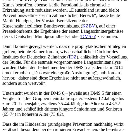
Karies betroffen, ebenso ist die Parodontitis als chronische
Erkrankung stark reduziert worden. „Deutschland ist und bleibt
Präventionsweltmeister im zahnärztlichen Bereich“, fasste heute
Martin Hendges, der Vorstandsvorsitzende der
Kassenzahnärztlichen Bundesvereinigung (
KZBV
), auf einer
Pressekonferenz die Ergebnisse der ersten Längsschnittergebnisse
der 6. Deutschen Mundgesundheitsstudie (
DMS 6
) zusammen.
Damit konnte gezeigt werden, dass die prophylaktischen Strategien
greifen, betonte Rainer Jordan, wissenschaftlicher Direktor des
Institutes der Deutschen Zahnärzte (
IDZ
), anlässlich der Vorstellung
der Studie. Für die erstmals vorgenommene Längsschnittanalyse
wurden Daten der Teilnehmenden der DMS 5 aus dem Jahr 2014
erneut erhoben. „Das war eine große Anstrengung“, hob Jordan
hervor, „daher sind diese Ergebnisse nicht nur außergewöhnlich,
sondern auch wertvoll“.
Untersucht wurden in der DMS 6 – jeweils aus DMS 5 für einen
Vergleich – drei Gruppen neun Jahre später: erstens 12-Jährige bis
zum 20. Lebensjahr, zweitens 35-44-Jährige im Alter von 43-52
Jahren und schließlich drittens jüngere Seniorinnen und Senioren
(65-74) in höherem Alter (73-82).
Dass die im Kindesalter grundgelegte Prävention nachhaltig wirkt,
zeigt sich besonders bei den jüngeren Erwachsenen, die bereits als