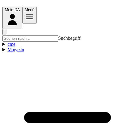
Mein DÄ
Menü
Suchbegriff
cme
Magazin