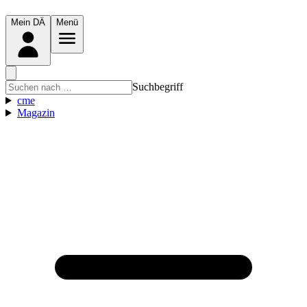
Mein DÄ
Menü
Suchbegriff
cme
Magazin