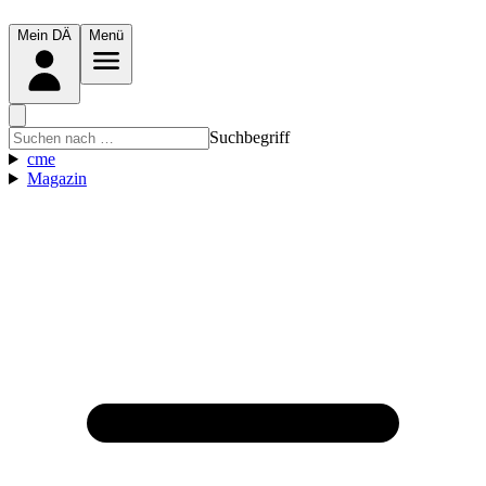
Mein DÄ
Menü
Suchbegriff
cme
Magazin