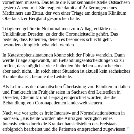
vornehmen müssen. Das teilte die Krankenhausleitstelle Ostsachsen
gestern Abend mit. Sie reagierte damit auf Äußerungen eines
Mediziners aus Zittau, der von einer Triage am dortigen Klinikum
Oberlausitzer Bergland gesprochen hatte.
Triagieren gehöre in Notaufnahmen zum Alltag, erklärte das
Uniklinikum Dresden, zu der die Corona­leit­stelle gehört. Das
bedeute, dass Patienten, denen es besonders schlecht geht,
besonders dringlich be­han­­delt werden.
In Katastrophensituationen könne sich der Fokus wandeln. Dann
werde Triage angewandt, um Behand­lungsentscheidungen so zu
treffen, dass möglichst viele Patienten überleben – manche eben
aber auch nicht. „In solch einer Situation ist aktuell kein sächsisches
Krankenhaus“, betonte die Leitstelle.
Als Lehre aus der dramatischen Überlastung von Kliniken in Italien
und Frankreich im Frühjahr seien in Sachsen drei Leitstellen in
Dresden, Chemnitz und Leipzig eingerichtet worden, die die
Behandlung von Coronapatienten landesweit steuern.
Nach wie vor gebe es freie Intensiv- und Normalstationsbetten in
Sachsen. „Bis heute wurden alle An­fragen bezüglich eines
Intensivbettes durch die Krankenhausleitstellen des Freistaats
erfolgreich bear­beitet und die Patienten entsprechend zugewiesen.“