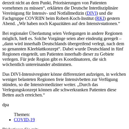
derzeit nicht an dem Punkt, Prio­ri­sierungen von Patienten
vornehmen zu müssen“, erklärten die Deutsche Interdisziplinäre
Vereinigung für Intensiv- und Notfallmedizin (
DIVI
) und die
Fachgruppe COVRIIN beim Robert-Koch-Institut (
RKI
) gestern
Abend. „Wir haben noch Kapazitäten auf den Intensivstationen.“
Bei regionaler Überlastung seien Verlegungen in andere Regionen
möglich, hieß es. Solche Vorgänge sei­en aber eindeutig geregelt –
„dann wird innerhalb Deutschlands übergreifend verlegt, nach dem
so genannten Kleeblattkonzept“. Dabei wurde Deutschland in fünf
Regionen eingeteilt, um Patienten in­nerhalb dieser zu Gebiete
verlegen. Für jede Region gibt es Koordinatoren, die sich
wöchentlich unter­einander abstimmen.
Das DIVI-Intensivregister könne differenziert aufzeigen, in welchen
weniger belasteten Regionen freie Intensivbetten zur Verfügung
stünden, so die Intensivmediziner weiter. „Durch das
Verlegungskonzept können alle schwerkranken Patienten diese
Betten auch erreichen.“
dpa
Themen:
COVID-19