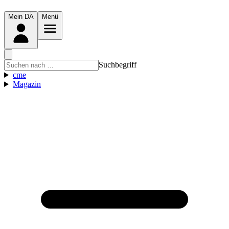
Mein DÄ
Menü
Suchbegriff
cme
Magazin