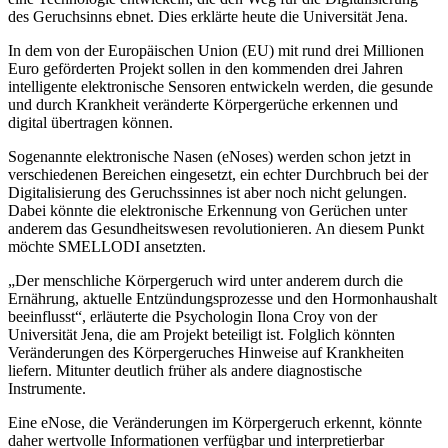
des Geruchsinns ebnet. Dies erklärte heute die Universität Jena.
In dem von der Europäischen Union (EU) mit rund drei Millionen
Euro geförderten Projekt sollen in den kommenden drei Jahren
intelligente elektronische Sensoren entwickeln werden, die gesunde
und durch Krankheit veränderte Körpergerüche erkennen und
digital übertragen können.
Sogenannte elektronische Nasen (eNoses) werden schon jetzt in
verschiedenen Bereichen eingesetzt, ein echter Durchbruch bei der
Digitalisierung des Geruchssinnes ist aber noch nicht gelungen.
Dabei könnte die elektronische Erkennung von Gerüchen unter
anderem das Gesund­heits­wesen revolutionieren. An diesem Punkt
möchte SMELLODI ansetzten.
„Der menschliche Körpergeruch wird unter anderem durch die
Ernährung, aktuelle Entzündungs­prozesse und den Hormonhaushalt
beeinflusst“, erläuterte die Psychologin Ilona Croy von der
Universität Jena, die am Projekt beteiligt ist. Folglich könnten
Veränderungen des Körperge­ruches Hinweise auf Krankheiten
liefern. Mitunter deutlich früher als andere diagnostische
Instrumente.
Eine eNose, die Veränderungen im Körpergeruch erkennt, könnte
daher wertvolle Informationen verfügbar und interpretierbar