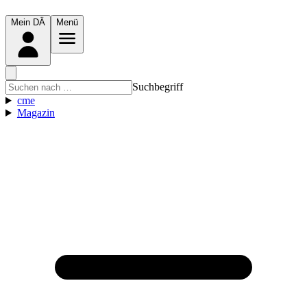
Mein DÄ
Menü
Suchbegriff
cme
Magazin