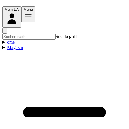
Mein DÄ
Menü
Suchbegriff
cme
Magazin