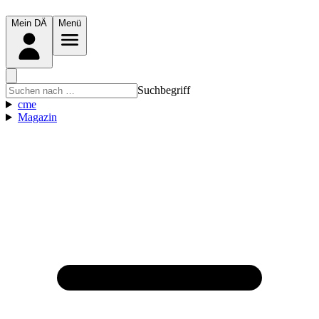
Mein DÄ
Menü
Suchbegriff
cme
Magazin