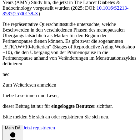
Years (AMY) Study hin, die jetzt in
The Lancet Diabetes &
Endocrinology
vorgestellt wurden (2025; DOI:
10.1016/S2213-
8587(25)00138-X
).
Die repräsentative Querschnittsstudie untersuchte, welche
Beschwerden in den verschiedenen Phasen des menopausalen
Übergangs tatsächlich als Marker für den Beginn der
Perimenopause dienen können. Es gibt zwar die sogenannten
„STRAW+10-Kriterien“ (Stages of Reproductive Aging Workshop
+10), die den Übergang von der Prämenopause in die
Perimenopause anhand von Veränderungen im Menstruationszyklus
definieren.
nec
Zum Weiterlesen anmelden
Liebe Leserinnen und Leser,
dieser Beitrag
ist nur für
eingeloggte Benutzer
sichtbar.
Bitte melden Sie sich an oder registrieren Sie sich neu.
Jetzt registrieren
Mein DÄ