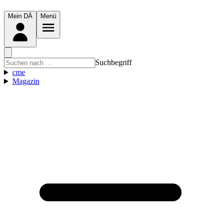
Mein DÄ
Menü
Suchbegriff
cme
Magazin