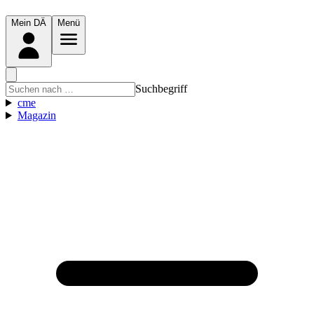
Mein DÄ
Menü
Suchbegriff
cme
Magazin