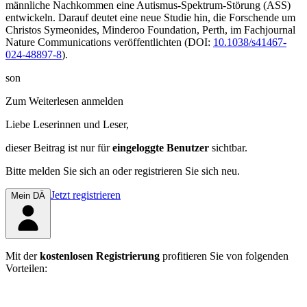
männliche Nachkommen eine Autismus-Spektrum-Störung (ASS)
entwickeln. Darauf deutet eine neue Stu­die hin, die Forschende um
Christos Symeonides, Minderoo Foundation, Perth, im Fachjournal
Nature Communi
cations
veröffentlichten (DOI:
10.1038/s41467-
024-48897-8
).
son
Zum Weiterlesen anmelden
Liebe Leserinnen und Leser,
dieser Beitrag
ist nur für
eingeloggte Benutzer
sichtbar.
Bitte melden Sie sich an oder registrieren Sie sich neu.
Jetzt registrieren
Mein DÄ
Mit der
kostenlosen Registrierung
profitieren Sie von folgenden
Vorteilen: