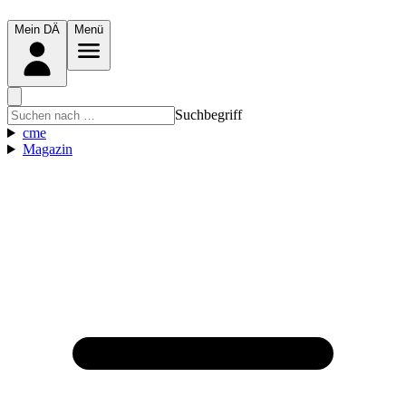
Mein DÄ
Menü
Suchbegriff
cme
Magazin