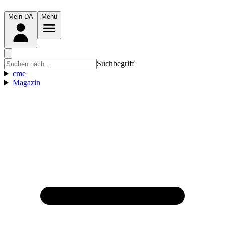
Mein DÄ
Menü
Suchbegriff
cme
Magazin