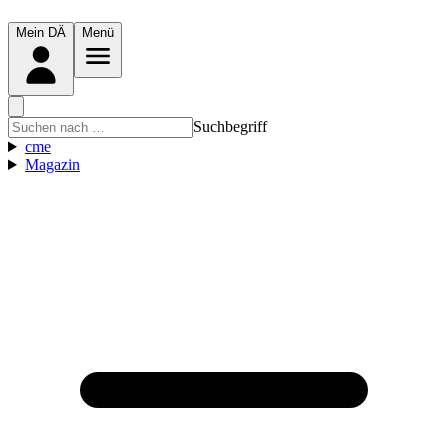
Mein DÄ
Menü
Suchbegriff
cme
Magazin