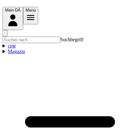
Mein DÄ
Menü
Suchbegriff
cme
Magazin