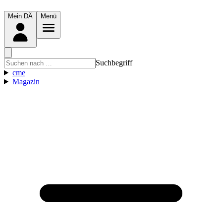
Mein DÄ
Menü
Suchbegriff
cme
Magazin