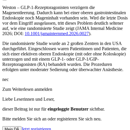
Weston – GLP-1-Rezeptoragonisten verzögern die
Magenentleerung. Dadurch kann bei einer oberen gastrointestinalen
Endoskopie noch Mageninhalt vorhanden sein. Wird die letzte Dosis
vor dem Eingriff ausgelassen, tritt dieses Problem deutlich seltener
auf, wie eine randomisierte Studie zeigt (
JAMA Internal Medicine
2026; DOI:
10.1001/jamainternmed.2026.0027
).
Die randomisierte Studie wurde an 2 großen Zentren in den USA
durchgeführt. Eingeschlossen waren Patientinnen und Patienten, die
sich einer elektiven oberen Endoskopie (mit oder ohne Koloskopie)
unterzogen und mit einem GLP-1- oder GLP-1/GIP-
Rezeptoragonisten (RA) behandelt wurden. Die Prozeduren
erfolgten unter moderater Sedierung oder überwachter Anästhesie.
nec
Zum Weiterlesen anmelden
Liebe Leserinnen und Leser,
dieser Beitrag
ist nur für
eingeloggte Benutzer
sichtbar.
Bitte melden Sie sich an oder registrieren Sie sich neu.
Jetzt registrieren
Mein DÄ