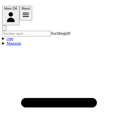
Mein DÄ
Menü
Suchbegriff
cme
Magazin