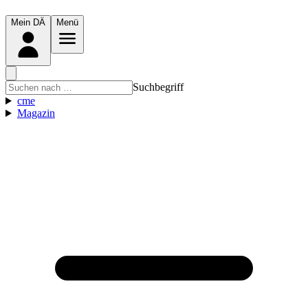
Mein DÄ
Menü
Suchbegriff
cme
Magazin