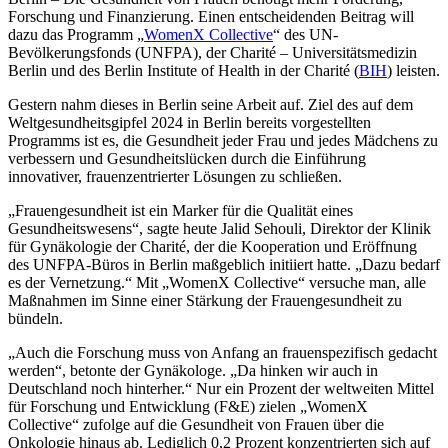
Forschung und Finanzierung. Einen entscheidenden Beitrag will
dazu das Programm „
WomenX Collective
“ des UN-
Bevölkerungsfonds (UNFPA), der Charité – Universi­tätsmedizin
Berlin und des Berlin Institute of Health in der Charité (
BIH
) leisten.
Gestern nahm dieses in Berlin seine Arbeit auf. Ziel des auf dem
Weltgesundheitsgipfel 2024 in Berlin bereits vor­gestellten
Programms ist es, die Gesundheit jeder Frau und jedes Mädchens zu
verbessern und Gesundheitslücken durch die Einführung
innovativer, frauenzentrierter Lösungen zu schließen.
„Frauengesundheit ist ein Marker für die Qualität eines
Gesundheitswesens“, sagte heute Jalid Sehouli, Direktor der Klinik
für Gynäkologie der Charité, der die Kooperation und Eröffnung
des UNFPA-Büros in Berlin maßgeblich initiiert hatte. „Dazu bedarf
es der Vernetzung.“ Mit „WomenX Collective“ versuche man, alle
Maßnahmen im Sinne einer Stärkung der Frauengesundheit zu
bündeln.
„Auch die Forschung muss von Anfang an frauenspezifisch gedacht
werden“, betonte der Gynäkologe. „Da hinken wir auch in
Deutschland noch hinterher.“ Nur ein Prozent der weltweiten Mittel
für Forschung und Entwicklung (F&E) zielen „WomenX
Collective“ zufolge auf die Gesundheit von Frauen über die
Onkologie hinaus ab. Lediglich 0,2 Prozent konzentrierten sich auf