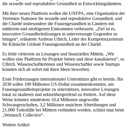
die sexuelle und reproduktive Gesundheit in Entwicklungsländern.
Mit ihrer neuen Plattform wollen die UNFPA, eine Organisation der
Vereinten Nationen für sexuelle und repro­duktive Gesundheit, und
die Charité insbesondere die Frauengesundheit in Ländern mit
mittlerem und niedrige­rem Einkommen verbessern. „Ziel ist es,
innovative Gesundheitslösungen in unterversorgte Gegenden zu
bringen“, erläuterte Andreas Ullrich, Leiter des Kompetenzzentrum
für Klinische Globale Frauengesundheit an der Charité.
Es fehle vielerorts an Lösungen und finanziellen Mitteln. „Wir
wollen eine Plattform für Projekte bieten und diese kanalisieren“, so
Ullrich. Wissenschaftlerinnen und Wissenschaftler sowie Startups
könnten sich ab sofort mit ihren Ideen bewerben.
Erste Förderzusagen internationaler Unterstützer gibt es bereits. Bis
2030 sollen 100 Millionen US-Dollar zu­sammenkommen, um
Frauengesundheitsprojekte zu unterstützen, innovative Lösungen
lokal zu skalieren und sektorübergreifend zu fördern. Auf diese
Weise könnten mindestens 10,4 Millionen ungewollte
Schwangerschaf­ten, 3,2 Millionen unsichere Abtreibungen und
21.000 Todesfälle bei Müttern verhindert werden, schätzt man beim
„WomenX Collective“.
Weitere Artikel