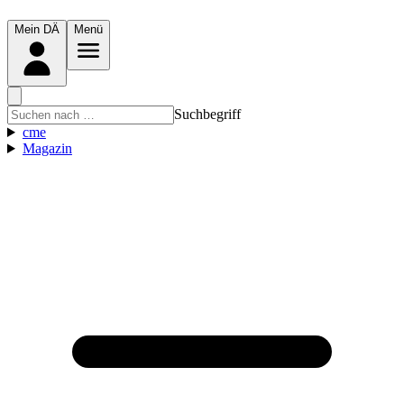
Mein DÄ
Menü
Suchbegriff
cme
Magazin