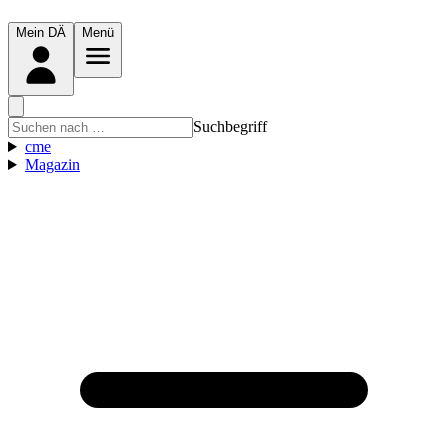
Mein DÄ
Menü
Suchbegriff
cme
Magazin