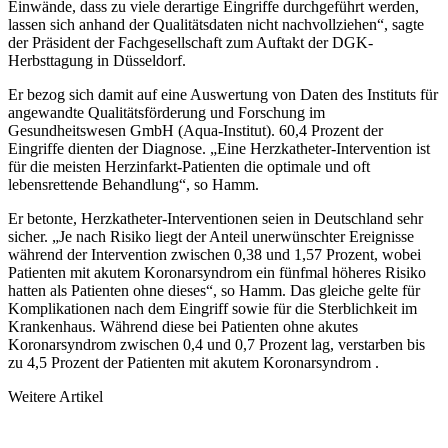
Einwände, dass zu viele derartige Eingriffe durchgeführt werden,
lassen sich anhand der Qualitätsdaten nicht nachvoll­ziehen“, sagte
der Präsident der Fachgesellschaft zum Auftakt der DGK-
Herbsttagung in Düsseldorf.
Er bezog sich damit auf eine Auswertung von Daten des Instituts für
angewandte Qualitätsförderung und Forschung im
Gesundheitswesen GmbH (Aqua-Institut). 60,4 Prozent der
Eingriffe dienten der Diagnose. „Eine Herzkatheter-Intervention ist
für die meisten Herzinfarkt-Patienten die optimale und oft
lebensrettende Behandlung“, so Hamm.
Er betonte, Herzkatheter-Interventionen seien in Deutschland sehr
sicher. „Je nach Risiko liegt der Anteil unerwünschter Ereignisse
während der Intervention zwischen 0,38 und 1,57 Prozent, wobei
Patienten mit akutem Koronarsyndrom ein fünfmal höheres Risiko
hatten als Patienten ohne dieses“, so Hamm. Das gleiche gelte für
Komplikationen nach dem Eingriff sowie für die Sterblichkeit im
Krankenhaus. Während diese bei Patien­ten ohne akutes
Koronarsyndrom zwischen 0,4 und 0,7 Prozent lag, verstarben bis
zu 4,5 Prozent der Patienten mit akutem Koronarsyndrom .
Weitere Artikel