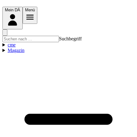
Mein DÄ
Menü
Suchbegriff
cme
Magazin