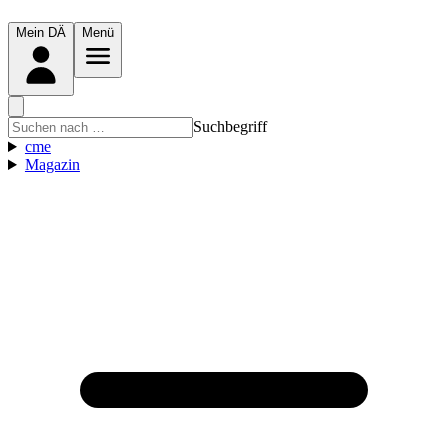
Mein DÄ
Menü
Suchbegriff
cme
Magazin