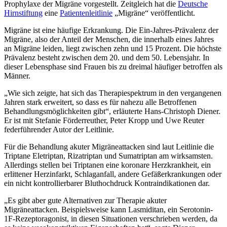
Prophylaxe der Migräne vorgestellt. Zeitgleich hat die
Deutsche
Hirnstiftung
eine
Patientenleitlinie
„Migräne“ veröffentlicht.
Migräne ist eine häufige Erkrankung. Die Ein-Jahres-Prävalenz der
Migräne, also der Anteil der Menschen, die innerhalb eines Jahres
an Migräne leiden, liegt zwischen zehn und 15 Prozent. Die höchste
Prävalenz besteht zwischen dem 20. und dem 50. Lebensjahr. In
dieser Lebensphase sind Frauen bis zu dreimal häufiger betroffen als
Männer.
„Wie sich zeigte, hat sich das Therapiespektrum in den vergangenen
Jahren stark erweitert, so dass es für nahezu alle Betroffenen
Behandlungsmöglichkeiten gibt“, erläuterte Hans-Christoph Diener.
Er ist mit Stefanie Förderreuther, Peter Kropp und Uwe Reuter
federführender Autor der Leitlinie.
Für die Behandlung akuter Migräneattacken sind laut Leitlinie die
Triptane Eletriptan, Rizatriptan und Sumatriptan am wirksamsten.
Allerdings stellen bei Triptanen eine koronare Herzkrankheit, ein
erlittener Herzinfarkt, Schlaganfall, andere Gefäßerkrankungen oder
ein nicht kontrollierbarer Bluthochdruck Kontraindikationen dar.
„Es gibt aber gute Alternativen zur Therapie akuter
Migräneattacken. Beispielsweise kann Lasmiditan, ein Serotonin-
1F-Rezeptoragonist, in diesen Situationen verschrieben werden, da