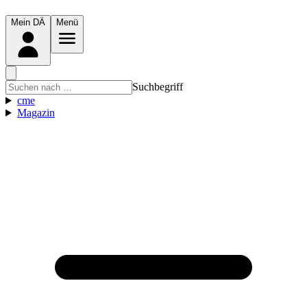
Mein DÄ
Menü
Suchbegriff
cme
Magazin