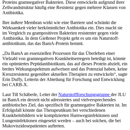
Proteins gramnegativer Bakterien. Diese entwickeln aufgrund ihrer
Zellwandstruktur häufig eine Resistenz gegen mehrere Klassen von
Antibiotika.
Ihre äußere Membran wirkt wie eine Barriere und schränkt die
Wirksamkeit vieler herkömmlicher Antibiotika ein. Dies macht sie
im Vergleich zu grampositiven Bakterien resistenter gegen viele
Antibiotika. In dem Gießener Pro­jekt geht es um ein Naturstoff­
antibio­tikum, das das BamA-Protein hemmt.
„Da BamA an essenziellen Prozessen für das Überleben einer
Vielzahl von gramnegativen Krankheitserregern be­teiligt ist, könnte
ein optimiertes Peptidantibiotikum, das auf dieses Protein abzielt, ein
breites Wirkungsspektrum aufweisen und das Potenzial haben, keine
Kreuzresistenz gegenüber aktuellen Therapien zu entwickeln“, sagte
Erin Duffy, Leiterin der Abteilung für Forschung und Entwicklung
bei CARB-X.
Laut Till Schäberle, Leiter der
Naturstoffforschungsgruppe
der JLU
ist BamA ein derzeit nicht adressiertes und vielversprechendes
antibiotisches Ziel, das spezifisch für gramnegative Bakterien ist. Im
Erfolgsfall könnte das Therapeutikum bei verschiedenen
Krankheitsbildern wie komplizierten Harnwegsinfektionen und
Lungenin­fektionen eingesetzt werden – auch bei solchen, die bei
Mukoviszidosepatienten auftreten.