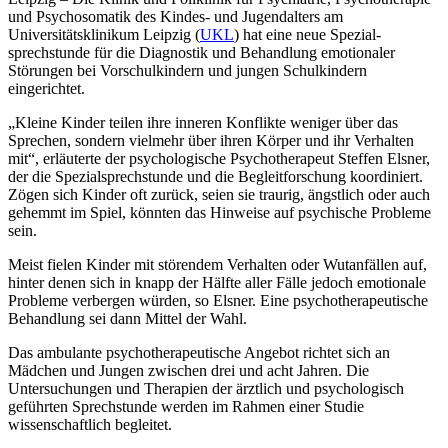
und Psychosomatik des Kindes- und Jugendalters am
Universitätsklinikum Leipzig (
UKL
) hat eine neue Spezial­
sprechstunde für die Diagnostik und Behandlung emotionaler
Störungen bei Vorschul­kin­dern und jungen Schulkindern
eingerichtet.
„Kleine Kinder teilen ihre inneren Konflikte weniger über das
Sprechen, sondern vielmehr über ihren Körper und ihr Verhalten
mit“, erläuterte der psychologische Psychotherapeut Steffen Elsner,
der die Spezialsprechstunde und die Begleitforschung koordiniert.
Zögen sich Kinder oft zurück, seien sie traurig, ängstlich oder auch
gehemmt im Spiel, könnten das Hinweise auf psychische Probleme
sein.
Meist fielen Kinder mit störendem Verhalten oder Wutanfällen auf,
hinter denen sich in knapp der Hälfte aller Fälle jedoch emotionale
Probleme verbergen würden, so Elsner. Eine psychotherapeutische
Behandlung sei dann Mittel der Wahl.
Das ambulante psychotherapeutische Angebot richtet sich an
Mädchen und Jungen zwi­schen drei und acht Jahren. Die
Untersuchungen und Therapien der ärztlich und psycho­lo­gisch
geführten Sprechstunde werden im Rahmen einer Studie
wissenschaftlich be­gleitet.