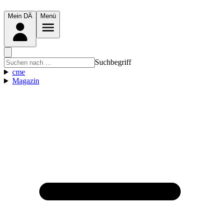
Mein DÄ
Menü
Suchbegriff
cme
Magazin