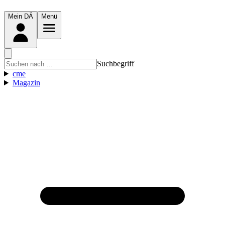
Mein DÄ
Menü
Suchbegriff
cme
Magazin