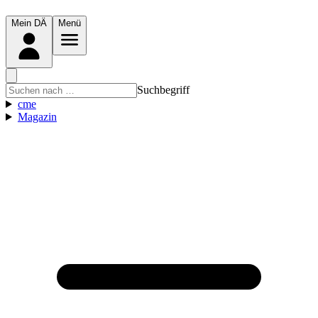
Mein DÄ
Menü
Suchbegriff
cme
Magazin