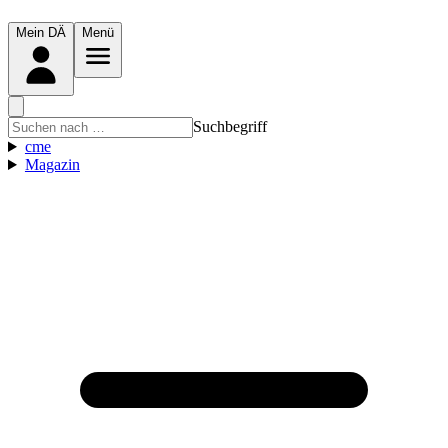
Mein DÄ
Menü
Suchbegriff
cme
Magazin