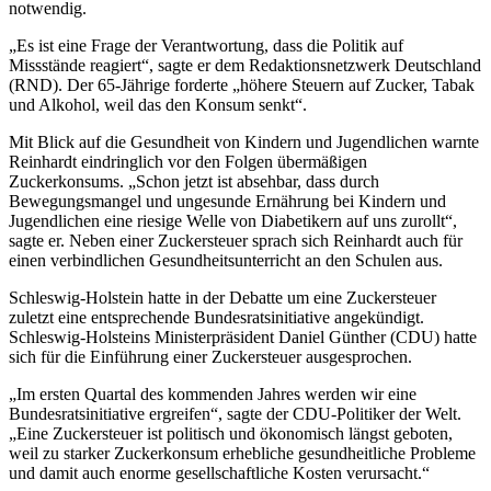
notwendig.
„Es ist eine Frage der Verantwortung, dass die Politik auf
Missstände reagiert“, sagte er dem
Redaktionsnetzwerk Deutschland
(
RND
). Der 65-Jährige forderte „höhere Steuern auf Zucker, Tabak
und Alkohol, weil das den Konsum senkt“.
Mit Blick auf die Gesundheit von Kindern und Jugendlichen warnte
Reinhardt eindringlich vor den Folgen übermäßigen
Zuckerkonsums. „Schon jetzt ist absehbar, dass durch
Bewegungsmangel und ungesunde Ernährung bei Kindern und
Jugendlichen eine riesige Welle von Diabetikern auf uns zurollt“,
sagte er. Neben einer Zuckersteuer sprach sich Reinhardt auch für
einen verbindlichen Gesundheitsunterricht an den Schulen aus.
Schleswig-Holstein hatte in der Debatte um eine Zuckersteuer
zuletzt eine entsprechende Bundesratsinitiative angekündigt.
Schleswig-Holsteins Ministerpräsident Daniel Günther (CDU) hatte
sich für die Einführung einer Zuckersteuer ausgesprochen.
„Im ersten Quartal des kommenden Jahres werden wir eine
Bundesratsinitiative ergreifen“, sagte der CDU-Politiker der
Welt
.
„Eine Zuckersteuer ist politisch und ökonomisch längst geboten,
weil zu starker Zuckerkonsum erhebliche gesundheitliche Probleme
und damit auch enorme gesellschaftliche Kosten verursacht.“