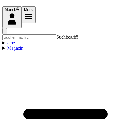
Mein DÄ
Menü
Suchbegriff
cme
Magazin