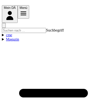
Mein DÄ
Menü
Suchbegriff
cme
Magazin