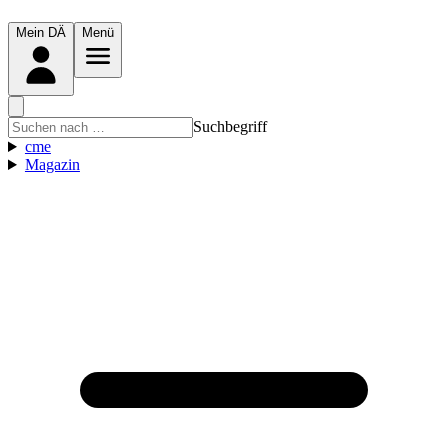
Mein DÄ
Menü
Suchbegriff
cme
Magazin