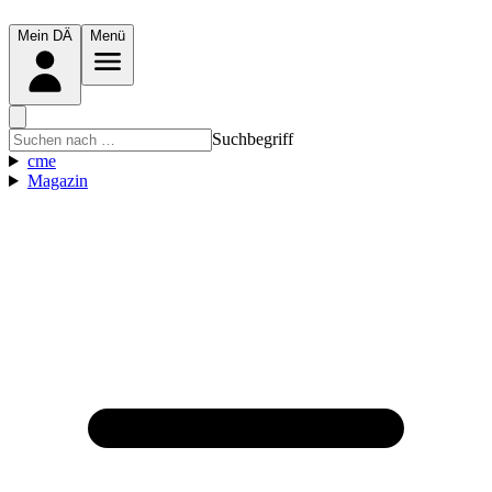
Mein DÄ
Menü
Suchbegriff
cme
Magazin