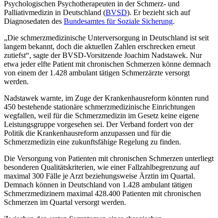
Psychologischen Psychotherapeuten in der Schmerz- und
Palliativmedizin in Deutschland (
BVSD
). Er bezieht sich auf
Diagnosedaten des
Bundesamtes für Soziale Sicherung
.
„Die schmerzmedizinische Unterversorgung in Deutschland ist seit
langem bekannt, doch die aktuellen Zahlen erschrecken erneut
zutiefst“, sagte der BVSD-Vorsitzende Joachim Nadstawek. Nur
etwa jeder elfte Patient mit chronischen Schmerzen könne demnach
von einem der 1.428 ambulant tätigen Schmerzärzte versorgt
werden.
Nadstawek warnte, im Zuge der Krankenhausreform könnten rund
450 bestehende stationäre schmerzmedizinische Einrichtungen
wegfallen, weil für die Schmerzmedizin im Gesetz keine eigene
Leistungsgruppe vorgesehen sei. Der Verband fordert von der
Politik die Krankenhausreform anzupassen und für die
Schmerzmedizin eine zukunftsfähige Regelung zu finden.
Die Versorgung von Patienten mit chronischen Schmerzen unterliegt
besonderen Qualitätskriterien, wie einer Fallzahlbegrenzung auf
maximal 300 Fälle je Arzt beziehungsweise Ärztin im Quartal.
Demnach können in Deutschland von 1.428 ambulant tätigen
Schmerzmedizinern maximal 428.400 Patienten mit chronischen
Schmerzen im Quartal versorgt werden.