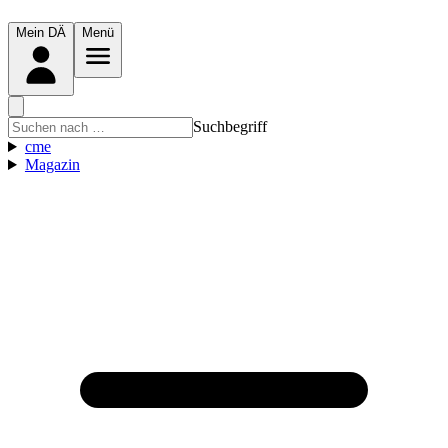
Mein DÄ
Menü
Suchbegriff
cme
Magazin