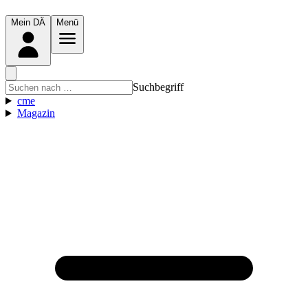
Mein DÄ
Menü
Suchbegriff
cme
Magazin