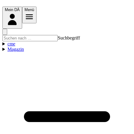
Mein DÄ
Menü
Suchbegriff
cme
Magazin