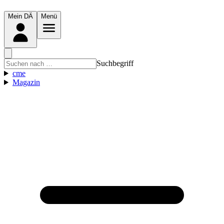
Mein DÄ
Menü
Suchbegriff
cme
Magazin