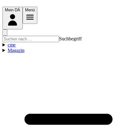
Mein DÄ
Menü
Suchbegriff
cme
Magazin