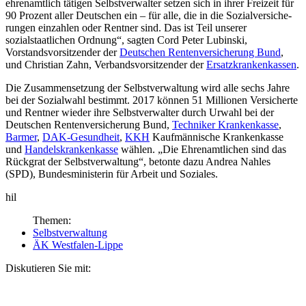
ehrenamtlich tätigen Selbstverwalter setzen sich in ihrer Freizeit für
90 Prozent aller Deutschen ein – für alle, die in die Sozialversiche­
run­gen einzahlen oder Rentner sind. Das ist Teil unserer
sozialstaatlichen Ordnung“, sagten Cord Peter Lubinski,
Vorstandsvorsitzender der
Deutschen Rentenversicherung Bund
,
und Christian Zahn, Verbandsvorsitzender der
Ersatzkrankenkassen
.
Die Zusammensetzung der Selbstverwaltung wird alle sechs Jahre
bei der Sozialwahl be­stimmt. 2017 können 51 Millionen Versicherte
und Rentner wieder ihre Selbst­ver­walter durch Urwahl bei der
Deutschen Rentenversicherung Bund,
Techniker Kranken­kasse
,
Barmer
,
DAK-Gesundheit
,
KKH
Kaufmännische Krankenkasse
und
Handelskran­ken­kasse
wählen. „Die Ehrenamtlichen sind das
Rückgrat der Selbstverwaltung“, betonte dazu Andrea Nahles
(SPD), Bundesministerin für Arbeit und Soziales.
hil
Themen:
Selbstverwaltung
ÄK Westfalen-Lippe
Diskutieren Sie mit: