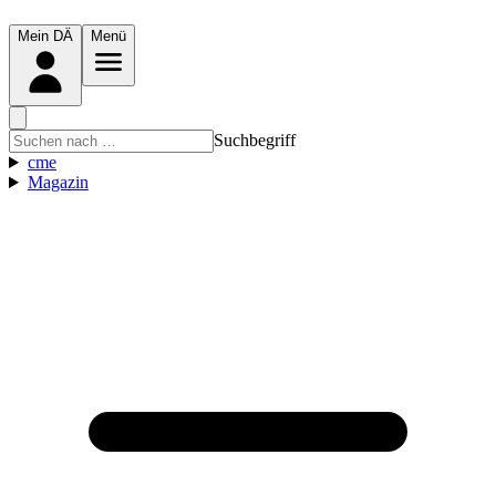
Mein DÄ
Menü
Suchbegriff
cme
Magazin