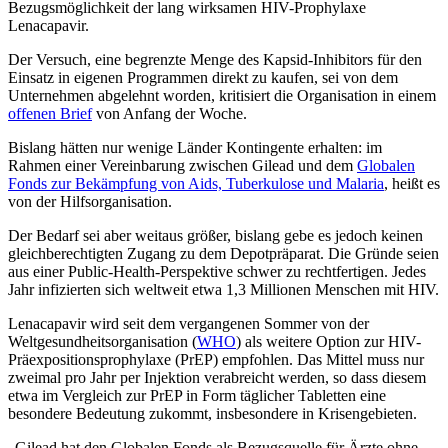
Bezugsmöglichkeit der lang wirksamen HIV-Prophylaxe
Lenacapavir.
Der Versuch, eine begrenzte Menge des Kapsid-Inhibitors für den
Einsatz in eigenen Programmen direkt zu kaufen, sei von dem
Unternehmen abgelehnt worden, kritisiert die Organisation in einem
offenen Brief
von Anfang der Woche.
Bislang hätten nur wenige Länder Kontingente erhalten: im
Rahmen einer Vereinbarung zwischen Gilead und dem
Globalen
Fonds zur Bekämpfung von Aids, Tuberkulose und Malaria
, heißt es
von der Hilfsorganisation.
Der Bedarf sei aber weitaus größer, bislang gebe es jedoch keinen
gleichberechtigten Zugang zu dem Depotpräparat. Die Gründe seien
aus einer Public-Health-Perspektive schwer zu rechtfertigen. Jedes
Jahr infizierten sich weltweit etwa 1,3 Millionen Menschen mit HIV.
Lenacapavir wird seit dem vergangenen Sommer von der
Weltgesundheitsorganisation (
WHO
) als weitere Option zur HIV-
Präexpositionsprophylaxe (PrEP) empfohlen. Das Mittel muss nur
zweimal pro Jahr per Injektion verabreicht werden, so dass diesem
etwa im Vergleich zur PrEP in Form täglicher Tabletten eine
besondere Bedeutung zukommt, insbesondere in Krisengebieten.
„Gilead hat den Globalen Fonds als Bezugsquelle für Ärzte ohne