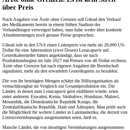
über Preis
Nach Angaben von Ärzte ohne Grenzen soll Gilead den Verkauf
des Medikaments bereits in einem frühen Stadium der
Verhandlungen verweigert haben, man habe weder über konkrete
Abnahmemengen noch genaue Preise gesprochen.
Gilead rufe in den USA einen Listenpreis von mehr als 28.000 US-
Dollar für eine Jahresration (zwei Dosen) Lenacapavir auf.
Generikahersteller hätten angekündigt, dass sie nach
Produktionsbeginn im Jahr 2027 mit Preisen von 40 Dollar rechnen.
Ärzte ohne Grenzen hat nach eigenen Angaben die Bereitschaft
signalisiert, mehr als den erwarteten Generikapreis zu bezahlen.
Die von ihr benötigten Mengen schätzt die Hilfsorganisation als
vernachlässigbar im Vergleich zur Gesamtproduktion ein. Die
Länder, in denen man Lenacapavir gern einführen würde, seien
unter anderem: Eswatini, Kenia, Simbabwe, Honduras, Malawi,
Mosambik, die Demokratische Republik Kongo, die
Zentralafrikanische Republik, Haiti und Äthiopien. Man prüfe auch
die Möglichkeit für weitere Länder in Lateinamerika, die derzeit von
Lizenzvereinbarungen ausgenommen seien, hieß es.
Manche Länder, die von derartigen Vereinbarungen ausgenommen