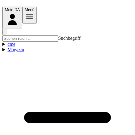
Mein DÄ
Menü
Suchbegriff
cme
Magazin