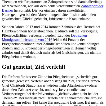
Therapien wie Reparaturen an Zahnprothesen sind damit allerdings
nicht verbunden, wie aus dem heute veröffentlichten
Zahnreport der
Barmer
hervorgeht. Die vor einigen Jahren eingeführten
Neuregelungen bei den Abrechnungen hätten bisher „nicht den
gewünschten Effekt“ gebracht, kritisierte die Krankenkasse.
Seit den Jahren 2013 und 2014 können Zahnärzte den Besuch bei
Heimbewohnern höher abrechnen. Dadurch soll die Versorgung
Pflegebedürftiger verbessert werden. Laut der
Deutschen
Mundgesundheitsstudie von 2016
leiden 64 Prozent der
Pflegeheimbewohner unter Zahnfleischbluten und -entzündungen.
Zudem sind 50 Prozent der Pflegebedürftigen in Heimen völlig
zahnlos und damit deutlich mehr als bei Gleichaltrigen, die nicht in
Pflegeheimen wohnen.
Gut gemeint, Ziel verfehlt
Die Reform für bessere Zähne im Pflegeheim sei „sicherlich gut
gemeint“ gewesen, verfehle aber bislang ihr Ziel, erklärte Barmer-
Chef Christoph Straub. Zwar würden mehr Altenheimbewohner
durch den Zahnarzt erreicht, und es gebe vermutlich auch
Verbesserungen bei der Prävention – „definitiv aber nicht bei der
Therapie“. Bei mehr als zwei Dritteln der Zahnarztbesuche erfolgte
demnach am selben Tag keine therapeutische Leistung. Bei mehr als