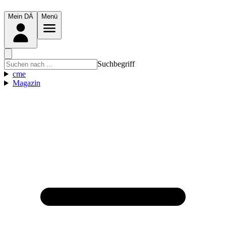
Mein DÄ
Menü
Suchbegriff
cme
Magazin