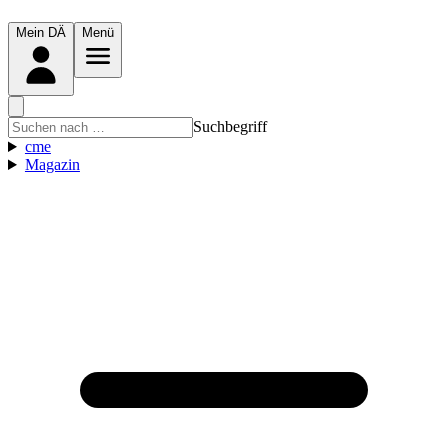
Mein DÄ
Menü
Suchbegriff
cme
Magazin