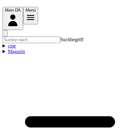
Mein DÄ
Menü
Suchbegriff
cme
Magazin