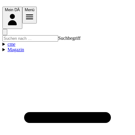
Mein DÄ
Menü
Suchbegriff
cme
Magazin