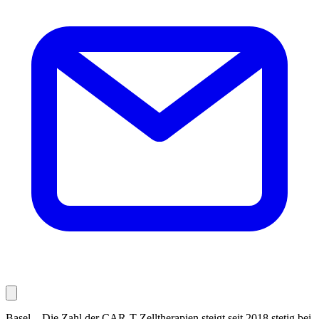
Basel – Die Zahl der CAR-T-Zelltherapien steigt seit 2018 stetig bei