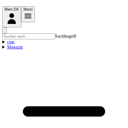
Mein DÄ
Menü
Suchbegriff
cme
Magazin