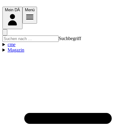
Mein DÄ
Menü
Suchbegriff
cme
Magazin