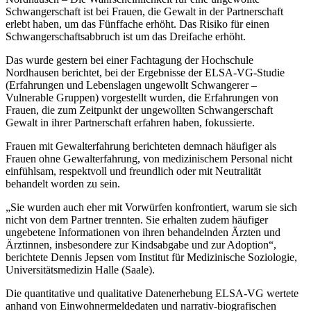
Schwangerschaft ist bei Frauen, die Gewalt in der Partnerschaft
erlebt haben, um das Fünffache erhöht. Das Risiko für einen
Schwangerschaftsabbruch ist um das Dreifache erhöht.
Das wurde gestern bei einer Fachtagung der Hochschule
Nordhausen berichtet, bei der Ergebnisse der ELSA-VG-Studie
(Erfahrungen und Lebenslagen ungewollt Schwangerer –
Vulnerable Gruppen) vorgestellt wurden, die Erfahrungen von
Frauen, die zum Zeitpunkt der ungewollten Schwangerschaft
Gewalt in ihrer Partnerschaft erfahren haben, fokussierte.
Frauen mit Gewalterfahrung berichteten demnach häufiger als
Frauen ohne Gewalterfahrung, von medizinischem Personal nicht
einfühlsam, respektvoll und freundlich oder mit Neutralität
behandelt worden zu sein.
„Sie wurden auch eher mit Vorwürfen konfrontiert, warum sie sich
nicht von dem Partner trennten. Sie erhalten zudem häufiger
ungebetene Informationen von ihren behandelnden Ärzten und
Ärztinnen, insbesondere zur Kindsabgabe und zur Adoption“,
berichtete Dennis Jepsen vom Institut für Medizinische Soziologie,
Universitätsmedizin Halle (Saale).
Die quantitative und qualitative Datenerhebung ELSA-VG wertete
anhand von Einwohnermeldedaten und narrativ-biografischen