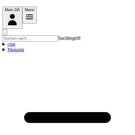
Mein DÄ
Menü
Suchbegriff
cme
Magazin