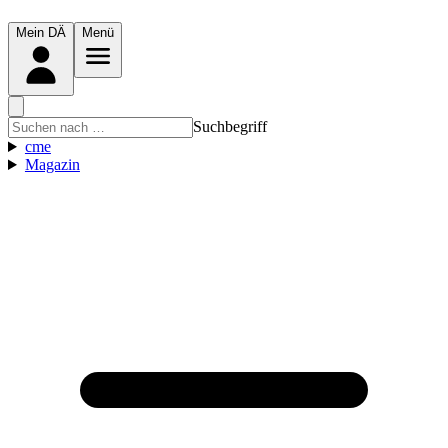
Mein DÄ
Menü
Suchbegriff
cme
Magazin